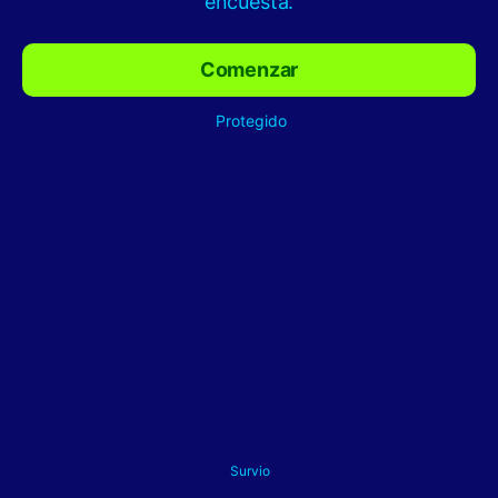
encuesta.
Comenzar
Protegido
Survio