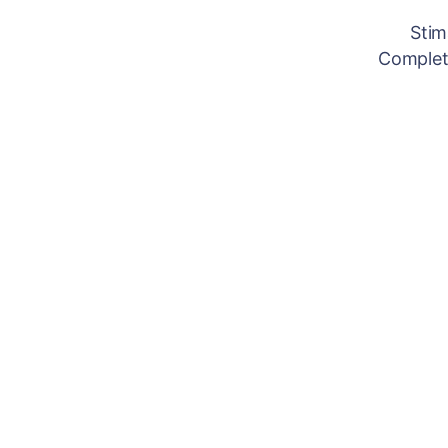
Stim
Completâ