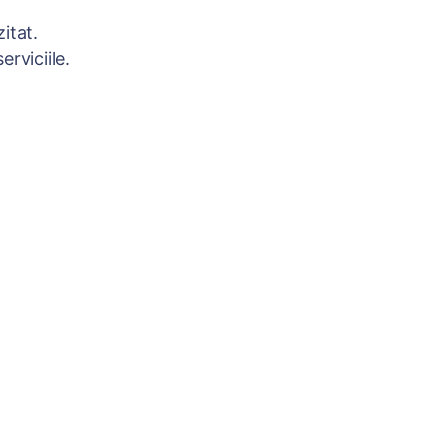
itat.
rviciile.