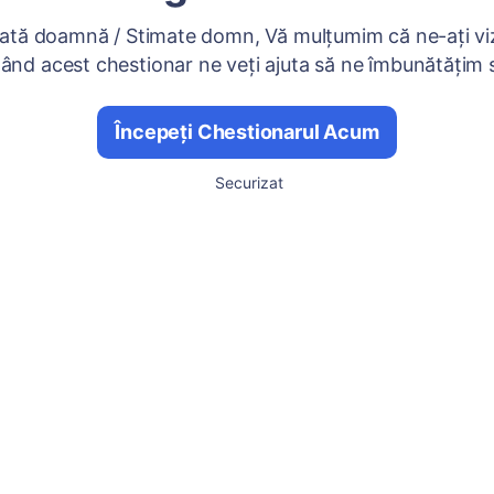
ată doamnă / Stimate domn, Vă mulțumim că ne-ați viz
nd acest chestionar ne veți ajuta să ne îmbunătățim se
Începeți Chestionarul Acum
Securizat