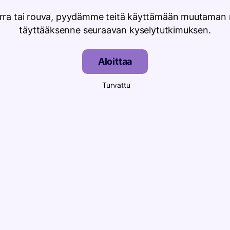
rra tai rouva, pyydämme teitä käyttämään muutaman 
täyttääksenne seuraavan kyselytutkimuksen.
Aloittaa
Turvattu