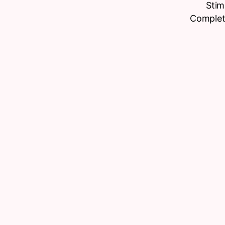
Stim
Completâ