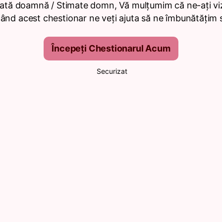
ată doamnă / Stimate domn, Vă mulțumim că ne-ați viz
nd acest chestionar ne veți ajuta să ne îmbunătățim se
Începeți Chestionarul Acum
Securizat