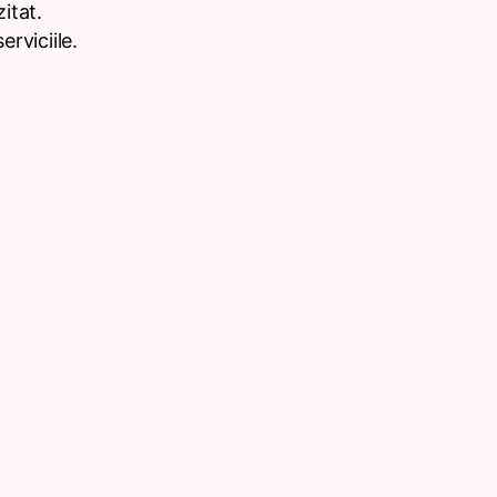
itat.
rviciile.