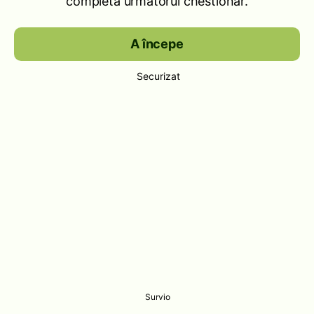
completa următorul chestionar.
A începe
Securizat
Survio