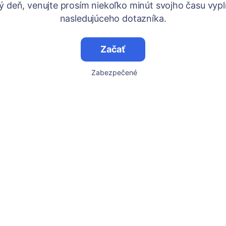
ý deň, venujte prosím niekoľko minút svojho času vypl
nasledujúceho dotazníka.
Začať
Zabezpečené