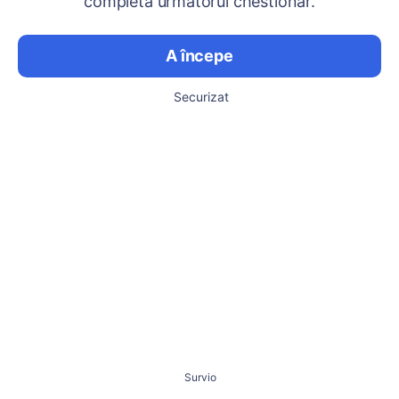
completa următorul chestionar.
A începe
Securizat
Survio