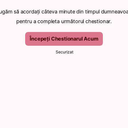
ugăm să acordați câteva minute din timpul dumneavo
pentru a completa următorul chestionar.
Începeți Chestionarul Acum
Securizat