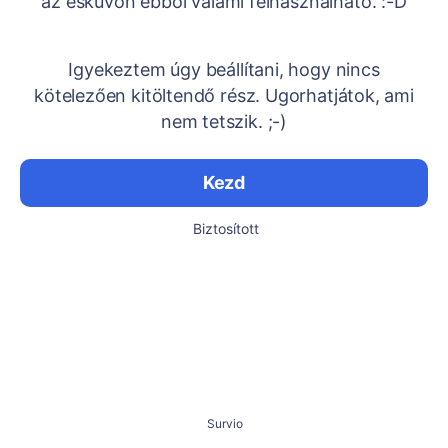
az esküvőn ebből valami felhasználható. :-D
Igyekeztem úgy beállítani, hogy nincs
kötelezően kitöltendő rész. Ugorhatjátok, ami
nem tetszik. ;-)
Kezd
Biztosított
Survio