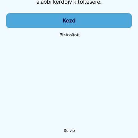
alábbi kérdőív kitöltésére.
Kezd
Biztosított
Survio