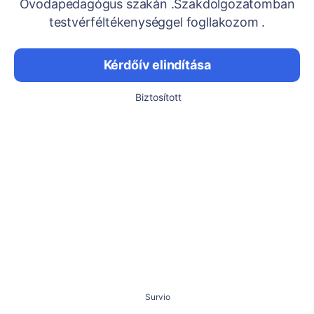
Óvodapedagógus szakán .Szakdolgozatomban
testvérféltékenységgel fogllakozom .
Kérdőív elindítása
Biztosított
Survio