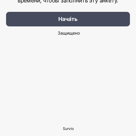
времени, чтобы заполнить эту анкету.
Нача́ть
Защищено
Survio