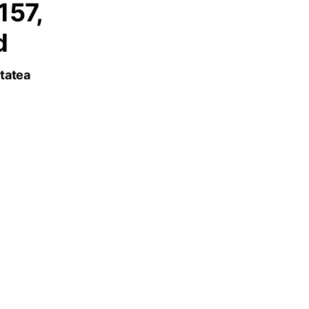
157,
d
itatea