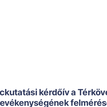
ckutatási kérdőív a Térkö
 tevékenységének felméré