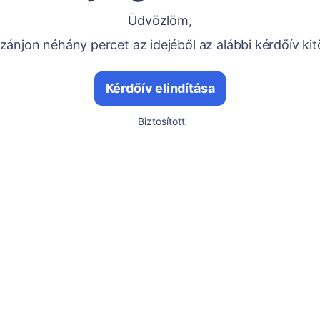
Üdvözlöm,
ánjon néhány percet az idejéből az alábbi kérdőív kit
Kérdőív elindítása
Biztosított