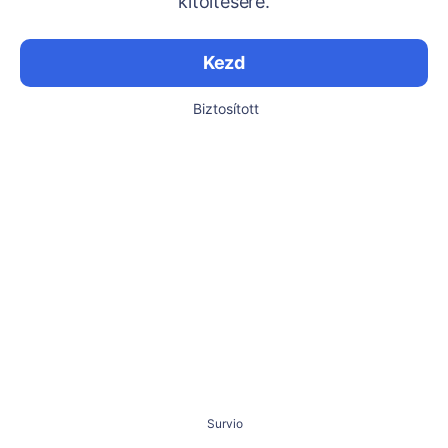
kitöltésére.
Kezd
Biztosított
Survio