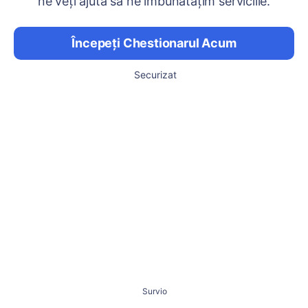
ne veți ajuta să ne îmbunătățim serviciile.
Începeți Chestionarul Acum
Securizat
Survio