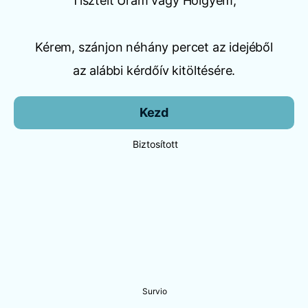
Tisztelt Uram vagy Hölgyem,
Kérem, szánjon néhány percet az idejéből
az alábbi kérdőív kitöltésére.
Kezd
Biztosított
Survio