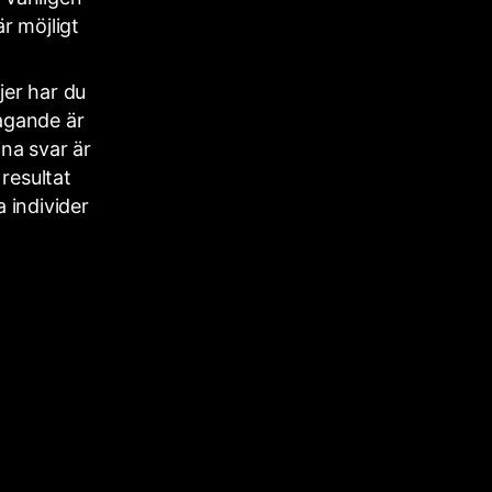
r möjligt
jer har du
tagande är
ina svar är
resultat
 individer