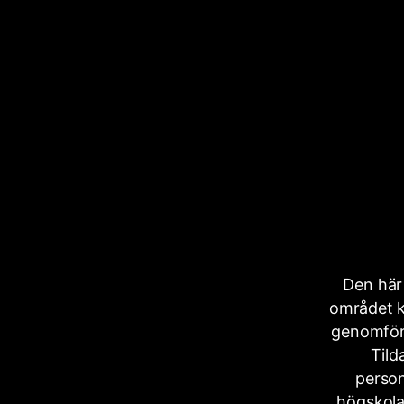
Den här
området k
genomför 
Tild
person
högskola