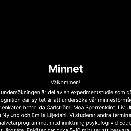
Minnet
Välkommen!
 undersökningen är del av en experimentstudie som g
ognition där syftet är att undersöka vår minnesförmå
enkäten heter Ida Carlström, Moa Sporrenklint, Liv U
a Nylund och Emilia Liljedahl. Vi studerar andra termin
alvetarprogrammet med inriktning psykologi vid Söd
s lärosäte. Enkäten tar cirka 5-10 minuter att besvara.