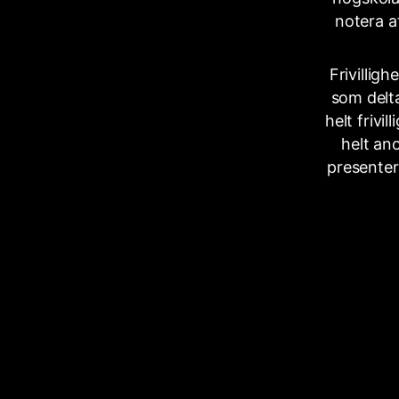
notera a
Frivillig
som delta
helt frivi
helt an
presenter