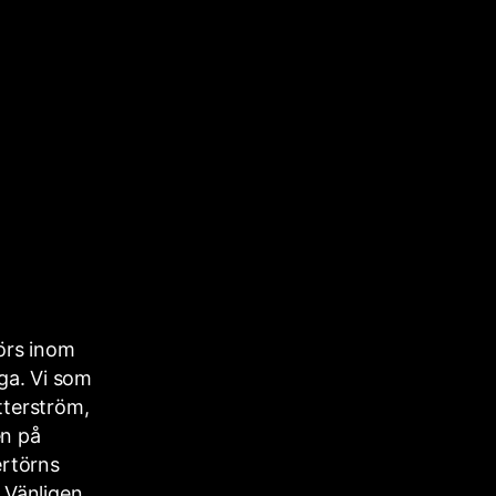
örs inom
ga. Vi som
tterström,
en på
ertörns
 Vänligen