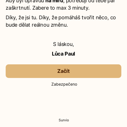
Aby byl opravdu
na míru
, potřebuji od tebe pár
zaškrtnutí. Zabere to max 3 minuty.
Díky, že jsi tu. Díky, že pomáháš tvořit něco, co
bude dělat reálnou změnu.
S láskou,
Lůca Paul
Začít
Zabezpečeno
Survio