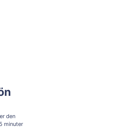
ön
ker den
5 minuter