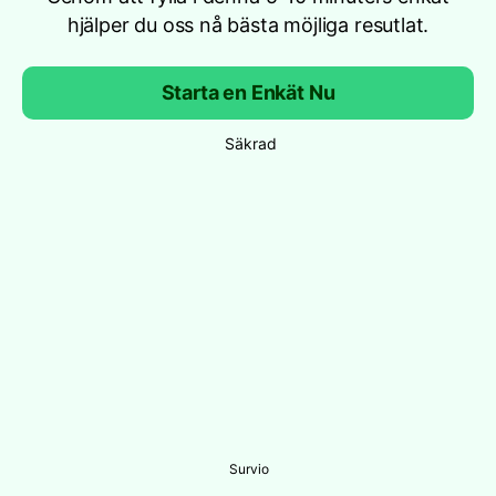
hjälper du oss nå bästa möjliga resutlat.
Starta en Enkät Nu
Säkrad
Survio