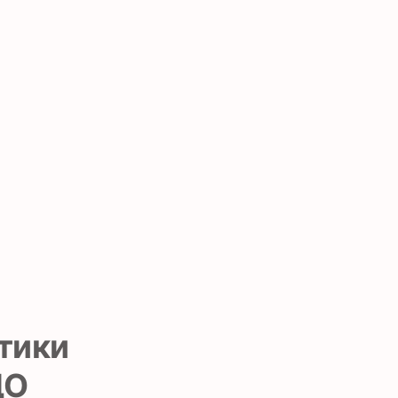
тики
ДО