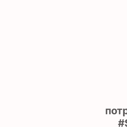
пот
#