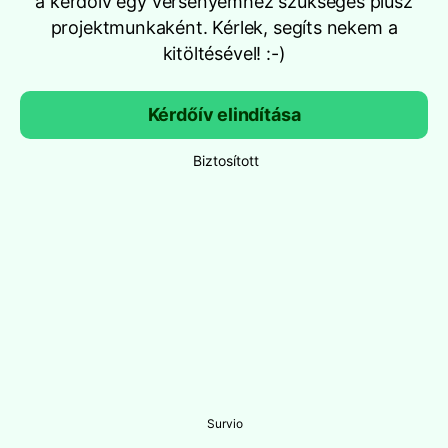
a kérdőív egy versenyemhez szükséges plusz
projektmunkaként. Kérlek, segíts nekem a
kitöltésével! :-)
Kérdőív elindítása
Biztosított
Survio