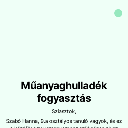
Műanyaghulladék
fogyasztás
Sziasztok,
Szabó Hanna, 9.a osztályos tanuló vagyok, és ez