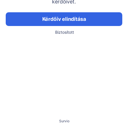
kérdőívet.
Kérdőív elindítása
Biztosított
Survio