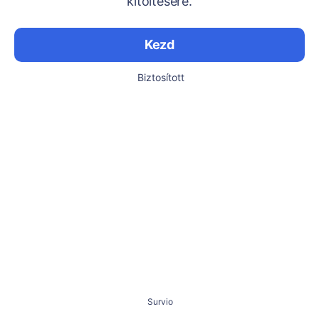
kitöltésére.
Kezd
Biztosított
Survio