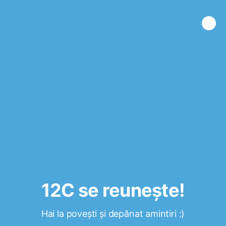
12C se reuneşte!
Hai la poveşti şi depănat amintiri :)