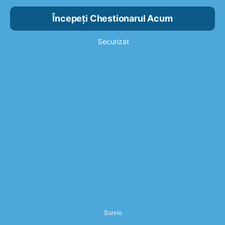
Începeți Chestionarul Acum
Securizat
Survio