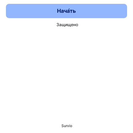
Нача́ть
Защищено
Survio