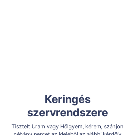
Keringés
szervrendszere
Tisztelt Uram vagy Hölgyem, kérem, szánjon
néhány percet az idejéből az alábbi kérdőív