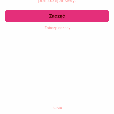
poniższej ankiety.
Zacząć
Zabezpieczony
Survio