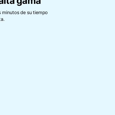
 alta gama
s minutos de su tiempo
ta.