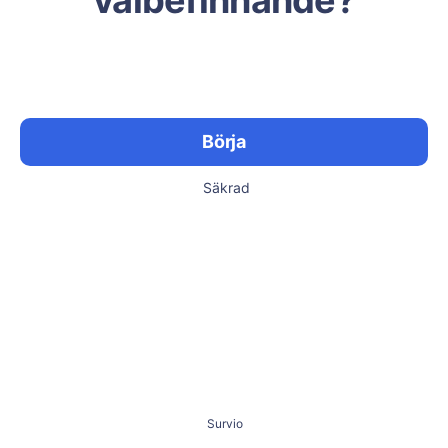
välbefinnande?
Börja
Säkrad
Survio