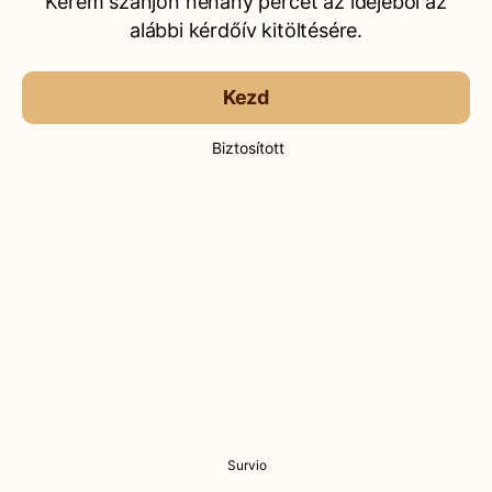
Kérem szánjon néhány percet az idejéből az
alábbi kérdőív kitöltésére.
Kezd
Biztosított
Survio