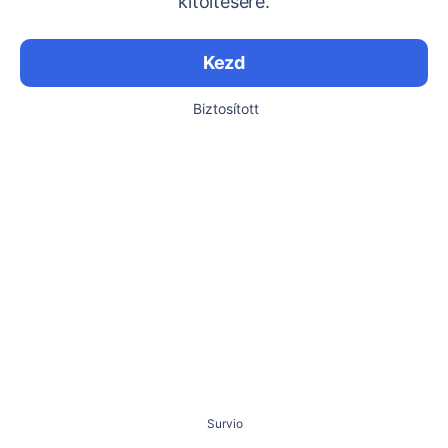
kitöltésére.
Kezd
Biztosított
Survio