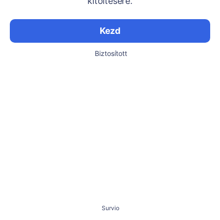
kitöltésére.
Kezd
Biztosított
Survio