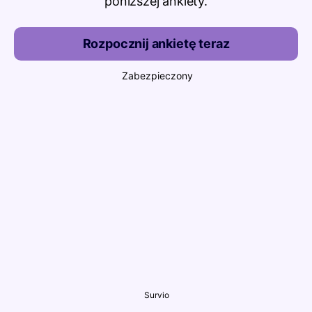
poniższej ankiety.
Rozpocznij ankietę teraz
Zabezpieczony
Survio