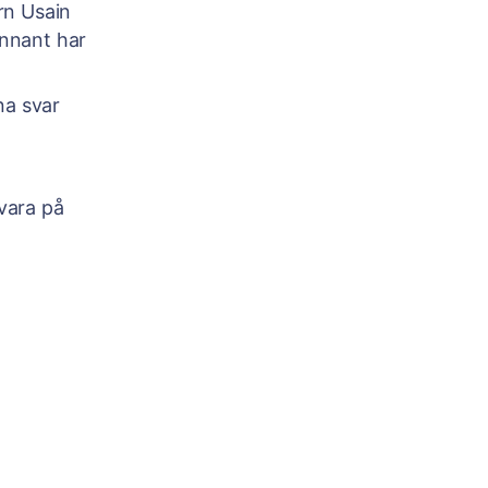
rn Usain
ennant har
na svar
vara på