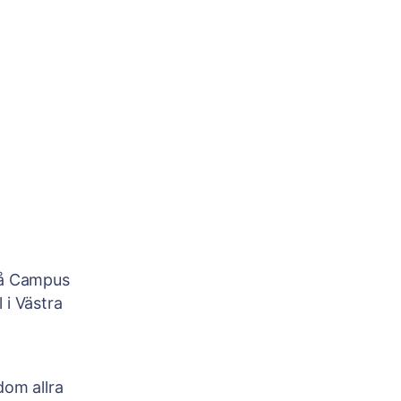
 på Campus
i Västra
dom allra