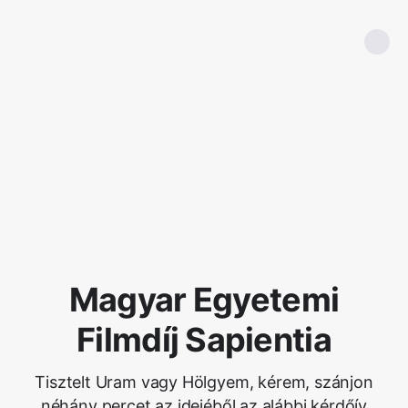
Magyar Egyetemi
Filmdíj Sapientia
Tisztelt Uram vagy Hölgyem, kérem, szánjon
néhány percet az idejéből az alábbi kérdőív