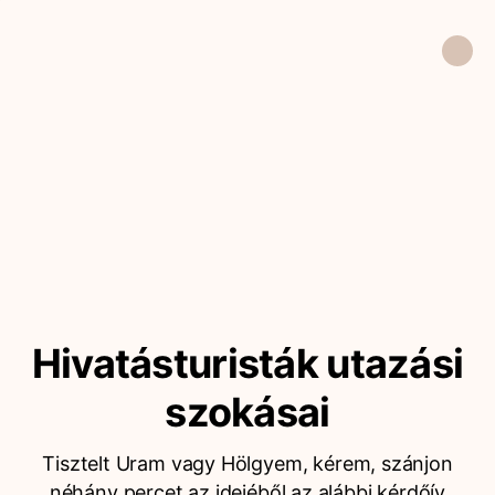
Hivatásturisták utazási
szokásai
Tisztelt Uram vagy Hölgyem, kérem, szánjon
néhány percet az idejéből az alábbi kérdőív