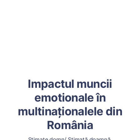
Impactul muncii
emotionale în
multinaționalele din
România
Stimate domn/ Stimată doamnă,