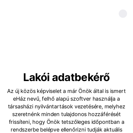
Lakói adatbekérő
Az új közös képviselet a már Önök által is ismert
eHáz nevű, felhő alapú szoftver használja a
társasházi nyilvántartások vezetésére, melyhez
szeretnénk minden tulajdonos hozzáférését
frissíteni, hogy Önök tetszőleges időpontban a
rendszerbe belépve ellenőrizni tudják aktuális