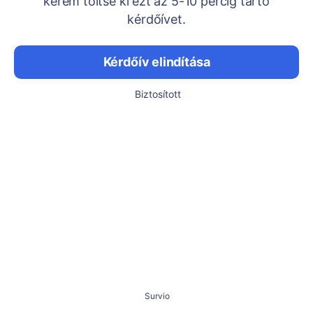
kérem töltse ki ezt az 5-10 percig tartó
kérdőívet.
Kérdőív elindítása
Biztosított
Survio