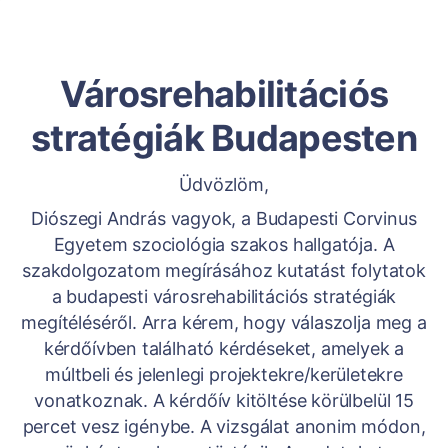
Városrehabilitációs
stratégiák Budapesten
Üdvözlöm,
Diószegi András vagyok, a Budapesti Corvinus
Egyetem szociológia szakos hallgatója. A
szakdolgozatom megírásához kutatást folytatok
a budapesti városrehabilitációs stratégiák
megítéléséről. Arra kérem, hogy válaszolja meg a
kérdőívben található kérdéseket, amelyek a
múltbeli és jelenlegi projektekre/kerületekre
vonatkoznak. A kérdőív kitöltése körülbelül 15
percet vesz igénybe. A vizsgálat anonim módon,