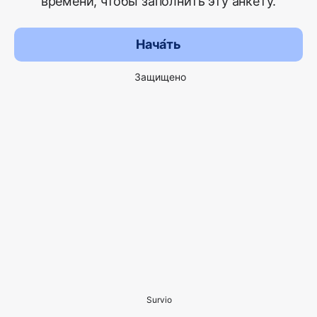
времени, чтобы заполнить эту анкету.
Нача́ть
Защищено
Survio