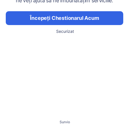
ne veți ajuta să ne îmbunătățim serviciile.
Începeți Chestionarul Acum
Securizat
Survio