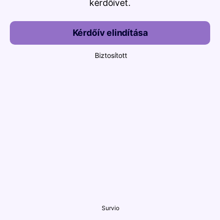
kérdőívet.
Kérdőív elindítása
Biztosított
Survio