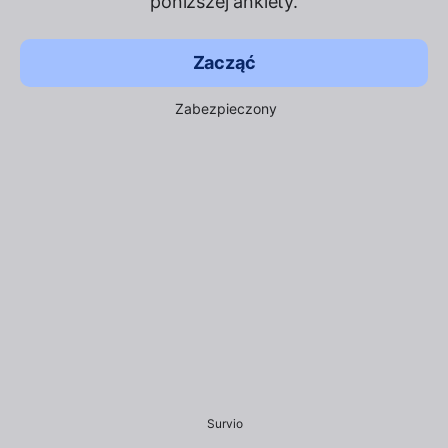
poniższej ankiety.
Zacząć
Zabezpieczony
Survio