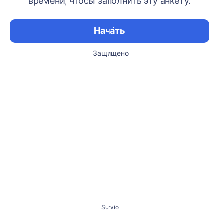
времени, чтобы заполнить эту анкету.
Нача́ть
Защищено
Survio