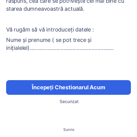
răspuns, cea care se potrivește cel mai bine cu
starea dumneavoastră actuală.
Vă rugăm să vă introduceți datele :
Nume și prenume ( se pot trece și
inițialelel).........................................................
Începeți Chestionarul Acum
Securizat
Survio