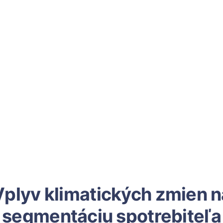
Vplyv klimatických zmien n
segmentáciu spotrebiteľa