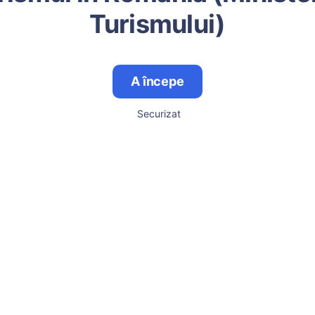
Turismului)
A începe
Securizat