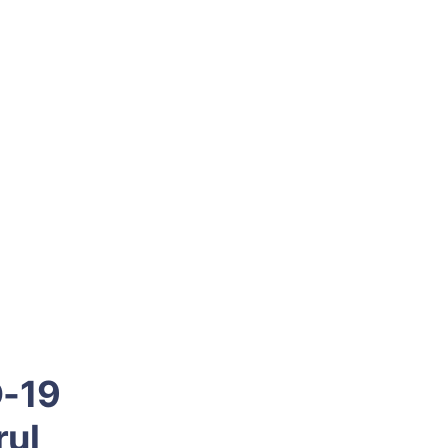
D-19
rul