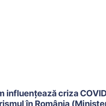
 influenţează criza COVI
rismul în România (Ministe